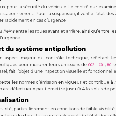
aux pour la sécurité du véhicule. Le contrôleur examine
e stationnement. Pour la suspension, il vérifie l’état de
rêter rapidement en cas d’urgence.
s freins
entre les roues avant et arrière, ainsi qu’entre 
d’urgence.
t du système antipollution
n aspect majeur du contrôle technique, reflétant les
pécifiques pour mesurer leurs émissions de
,
,
e
CO2
CO
HC
esel, fait l’objet d’une inspection visuelle et fonctionnelle
especte les normes d’émission en vigueur et contribue à
n est défectueux peut émettre jusqu’à 4 fois plus de po
nalisation
sécurité, particulièrement en conditions de faible visibili
s feux de stop. Il s’assure également de l’état des réfl