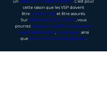
un
véhicule terrestre à moteur
. C’est pour
cette raison que les VSP doivent
être
immatriculés
et être assurés.
Sur
ASSURANCE EN DIRECT
, vous
pourrez
comparer les offres d’assurance
responsabilité civile
,
tous risques
ainsi
que
diverses formules et garanties
.
Prime d’assurance auto :
Comment est-elle calculée ?
L’
évaluation de la prime d’assurance
véhicule
prend en compte le
niveau de
protection
(tous risques, routières…). Ce calcul
évalue aussi le
profil du conducteur
et