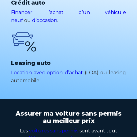
Crédit auto
Financer l’achat d’un véhicule
neuf
ou
d’occasion
.
Leasing auto
Location avec option d’achat
(LOA) ou leasing
automobile.
Assurer ma voiture sans permis
au meilleur prix
Les
voitures sans permis
sont avant tout