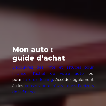
Mon auto :
guide d’achat
Découvrez des infos et astuces pour
financer l’achat de votre auto
ou
pour
faire un leasing
. Accéder également
à des
conseils pour réussir dans l’univers
de la finance
.